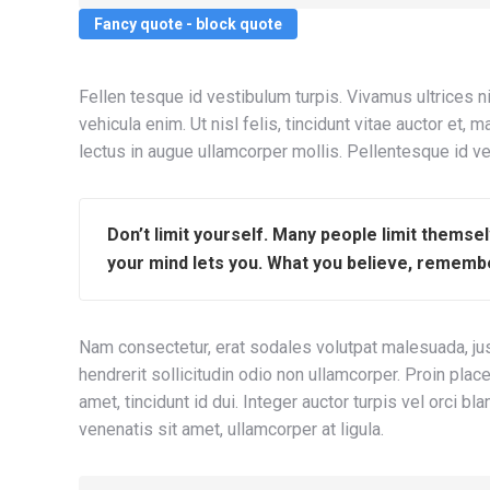
Fancy quote - block quote
Fellen tesque id vestibulum turpis. Vivamus ultrices 
vehicula enim. Ut nisl felis, tincidunt vitae auctor et
lectus in augue ullamcorper mollis. Pellentesque id ve
Don’t limit yourself. Many people limit themse
your mind lets you. What you believe, remembe
Nam consectetur, erat sodales volutpat malesuada, jus
hendrerit sollicitudin odio non ullamcorper. Proin pla
amet, tincidunt id dui. Integer auctor turpis vel orci bl
venenatis sit amet, ullamcorper at ligula.