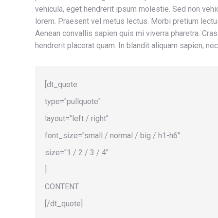
vehicula, eget hendrerit ipsum molestie. Sed non vehicu
lorem. Praesent vel metus lectus. Morbi pretium lectu
Aenean convallis sapien quis mi viverra pharetra. Cras
hendrerit placerat quam. In blandit aliquam sapien, ne
[dt_quote
type="pullquote"
layout="left / right"
font_size="small / normal / big / h1-h6"
size="1 / 2 / 3 / 4"
]
CONTENT
[/dt_quote]