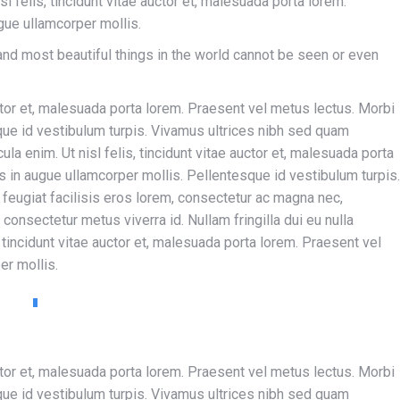
l felis, tincidunt vitae auctor et, malesuada porta lorem.
gue ullamcorper mollis.
nd most beautiful things in the world cannot be seen or even
uctor et, malesuada porta lorem. Praesent vel metus lectus. Morbi
que id vestibulum turpis. Vivamus ultrices nibh sed quam
la enim. Ut nisl felis, tincidunt vitae auctor et, malesuada porta
s in augue ullamcorper mollis. Pellentesque id vestibulum turpis.
 feugiat facilisis eros lorem, consectetur ac magna nec,
consectetur metus viverra id. Nullam fringilla dui eu nulla
, tincidunt vitae auctor et, malesuada porta lorem. Praesent vel
er mollis.
uctor et, malesuada porta lorem. Praesent vel metus lectus. Morbi
que id vestibulum turpis. Vivamus ultrices nibh sed quam