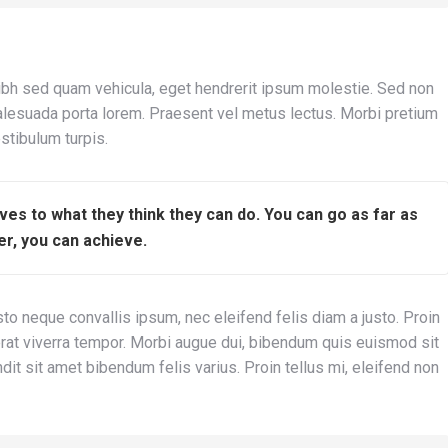
nibh sed quam vehicula, eget hendrerit ipsum molestie. Sed non
, malesuada porta lorem. Praesent vel metus lectus. Morbi pretium
stibulum turpis.
lves to what they think they can do. You can go as far as
r, you can achieve.
to neque convallis ipsum, nec eleifend felis diam a justo. Proin
cerat viverra tempor. Morbi augue dui, bibendum quis euismod sit
andit sit amet bibendum felis varius. Proin tellus mi, eleifend non