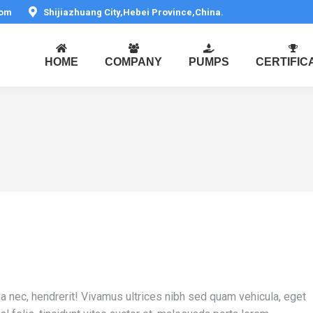
com
Shijiazhuang City,Hebei Province,China.
HOME
COMPANY
PUMPS
CERTIFIC
a nec, hendrerit! Vivamus ultrices nibh sed quam vehicula, eget