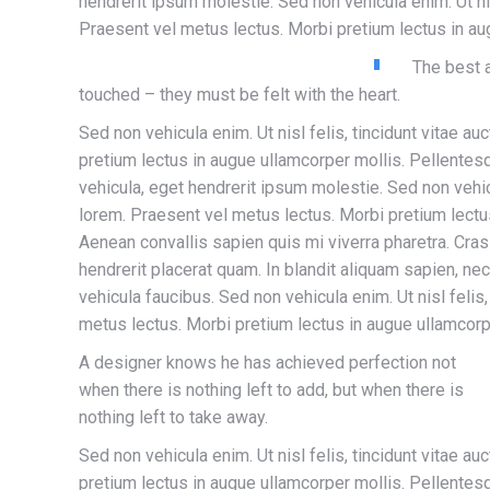
hendrerit ipsum molestie. Sed non vehicula enim. Ut nis
Praesent vel metus lectus. Morbi pretium lectus in au
The best a
touched – they must be felt with the heart.
Sed non vehicula enim. Ut nisl felis, tincidunt vitae a
pretium lectus in augue ullamcorper mollis. Pellentes
vehicula, eget hendrerit ipsum molestie. Sed non vehicu
lorem. Praesent vel metus lectus. Morbi pretium lectu
Aenean convallis sapien quis mi viverra pharetra. Cras
hendrerit placerat quam. In blandit aliquam sapien, nec 
vehicula faucibus. Sed non vehicula enim. Ut nisl felis
metus lectus. Morbi pretium lectus in augue ullamcorp
A designer knows he has achieved perfection not
when there is nothing left to add, but when there is
nothing left to take away.
Sed non vehicula enim. Ut nisl felis, tincidunt vitae a
pretium lectus in augue ullamcorper mollis. Pellentes