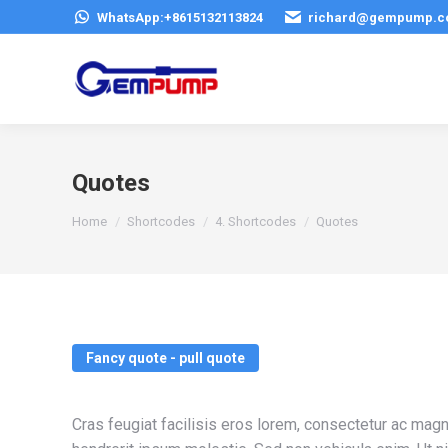
WhatsApp:+8615132113824
richard@gempump.
Quotes
You are here:
Home
Shortcodes
4. Shortcodes
Quotes
Fancy quote - pull quote
Cras feugiat facilisis eros lorem, consectetur ac magn