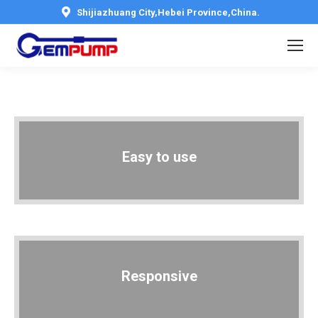
Shijiazhuang City,Hebei Province,China.
Easy to use
Responsive